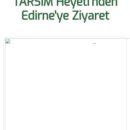
TARSİM Heyeti'nden
Edirne'ye Ziyaret