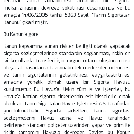
teminat altına alınabilmesi amacıyla bir sigorta
mekanizmasının devreye sokulması düşünülmüş ve bu
amaçla 14/06/2005 tarihli 5363 Sayılı "Tarım Sigortaları
Kanunu" çıkarılmıştır.
Bu Kanun'a göre:
Kanun kapsamına alınan riskler ile ilgili olarak yapılacak
sigorta sözleşmelerinde standardın sağlanması, riskin en
iyi koşullarda transferi için uygun ortam oluşturulması,
oluşacak hasarlarda tazminatın tek merkezden ödenmesi
ve tarım sigortalarının geliştirilmesi, yaygınlaştırılması
amacına yönelik olmak üzere bir Sigorta Havuzu
kurulmuştur. Bu Havuz'a ilişkin tüm iş ve işlemler, bu
Havuz'a katılan sigorta şirketlerinin eşit hisselerle ortak
oldukları Tarım Sigortaları Havuz İşletmesi A.Ş. tarafından
yürütülmektedir. Sigorta şirketleri, tarım sigortası
sözleşmelerini Havuz adına ve Havuz tarafından
belirlenen standart poliçeler üzerinden yapar ve prim ile
riskin tamamını Havuz'a devreder. Devlet, bu Kanun