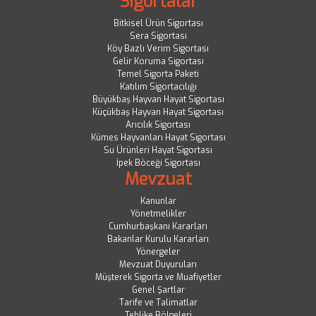
Sigortalar
Bitkisel Ürün Sigortası
Sera Sigortası
Köy Bazlı Verim Sigortası
Gelir Koruma Sigortası
Temel Sigorta Paketi
Katılım Sigortacılığı
Büyükbaş Hayvan Hayat Sigortası
Küçükbaş Hayvan Hayat Sigortası
Arıcılık Sigortası
Kümes Hayvanları Hayat Sigortası
Su Ürünleri Hayat Sigortası
İpek Böceği Sigortası
Mevzuat
Kanunlar
Yönetmelikler
Cumhurbaşkanı Kararları
Bakanlar Kurulu Kararları
Yönergeler
Mevzuat Duyuruları
Müşterek Sigorta ve Muafiyetler
Genel Şartlar
Tarife ve Talimatlar
Tehlike Bölgeleri