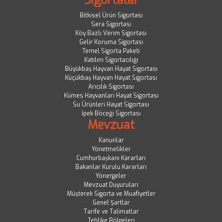
Sigortalar
Bitkisel Ürün Sigortası
Sera Sigortası
Köy Bazlı Verim Sigortası
Gelir Koruma Sigortası
Temel Sigorta Paketi
Katılım Sigortacılığı
Büyükbaş Hayvan Hayat Sigortası
Küçükbaş Hayvan Hayat Sigortası
Arıcılık Sigortası
Kümes Hayvanları Hayat Sigortası
Su Ürünleri Hayat Sigortası
İpek Böceği Sigortası
Mevzuat
Kanunlar
Yönetmelikler
Cumhurbaşkanı Kararları
Bakanlar Kurulu Kararları
Yönergeler
Mevzuat Duyuruları
Müşterek Sigorta ve Muafiyetler
Genel Şartlar
Tarife ve Talimatlar
Tehlike Bölgeleri