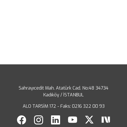
Sahrayıcedit Mah. Atatürk Cad. No:48 34734
Kadıköy / İSTANBUL
ALO TARSİM 172 - Faks: 0216 322 00 93